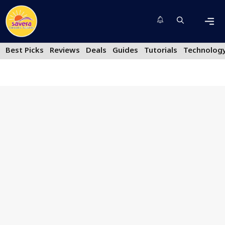
Skip
to
content
Men
Best Picks
Reviews
Deals
Guides
Tutorials
Technolog