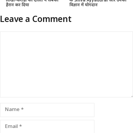
लाखों-करोड़ों की दौलत ने सबको
के Shiva Ayyadurai और उनका
हैरान कर दिया
विज्ञान में योगदान
Leave a Comment
Comment
Name
Email