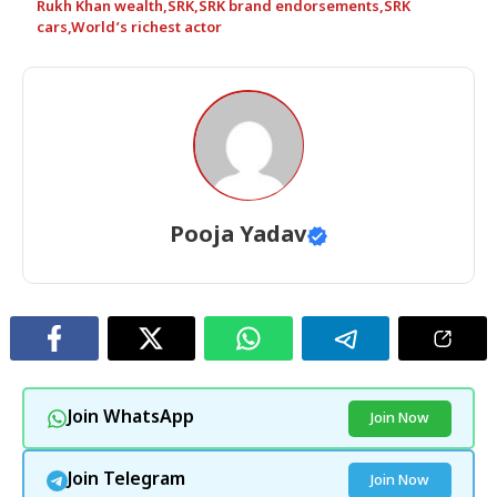
Rukh Khan wealth
,
SRK
,
SRK brand endorsements
,
SRK
cars
,
World’s richest actor
Pooja Yadav
Join WhatsApp
Join Now
Join Telegram
Join Now