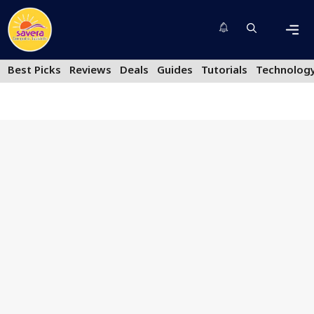
Skip
to
content
Men
Best Picks
Reviews
Deals
Guides
Tutorials
Technolog