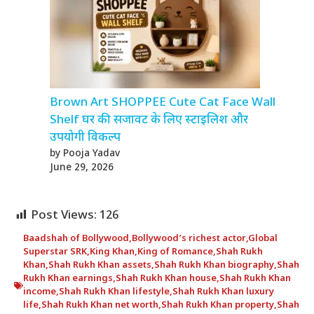
Brown Art SHOPPEE Cute Cat Face Wall
Shelf घर की सजावट के लिए स्टाइलिश और
उपयोगी विकल्प
by Pooja Yadav
June 29, 2026
Post Views:
126
Baadshah of Bollywood
,
Bollywood’s richest actor
,
Global
Superstar SRK
,
King Khan
,
King of Romance
,
Shah Rukh
Khan
,
Shah Rukh Khan assets
,
Shah Rukh Khan biography
,
Shah
Rukh Khan earnings
,
Shah Rukh Khan house
,
Shah Rukh Khan
income
,
Shah Rukh Khan lifestyle
,
Shah Rukh Khan luxury
life
,
Shah Rukh Khan net worth
,
Shah Rukh Khan property
,
Shah