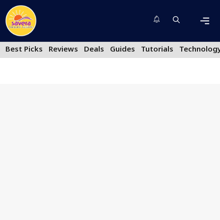
Skip
to
content
Men
Best Picks
Reviews
Deals
Guides
Tutorials
Technolog