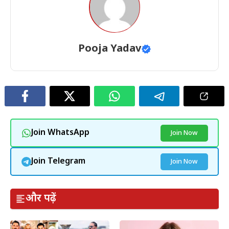
Pooja Yadav
Join WhatsApp
Join Now
Join Telegram
Join Now
और पढ़ें