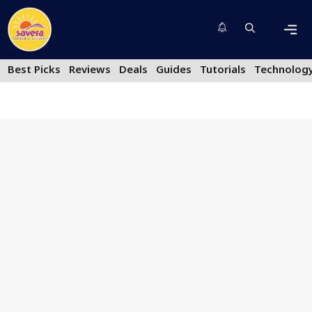
Skip
to
content
Men
Best Picks
Reviews
Deals
Guides
Tutorials
Technolog