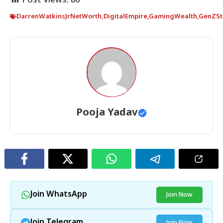
Post Views:
86
DarrenWatkinsJrNetWorth
,
DigitalEmpire
,
GamingWealth
,
GenZSt
Pooja Yadav
Join WhatsApp
Join Now
Join Telegram
Join Now