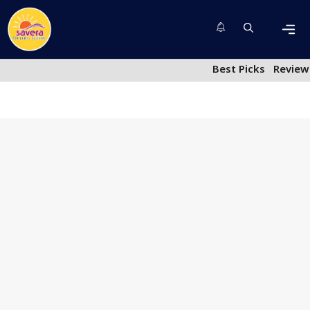
Skip
to
content
Men
Best Picks
Review