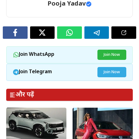
Pooja Yadav
Join WhatsApp
Join Now
Join Telegram
Join Now
और पढ़ें