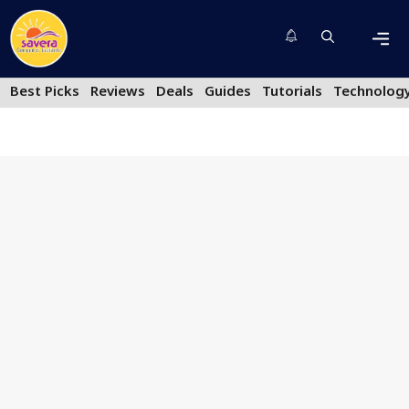
Skip
to
content
Men
Best Picks
Reviews
Deals
Guides
Tutorials
Technolog