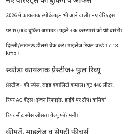
नए वेरिएंट्स की बुकिंग व ऑफर्स
2026 में कायलाक स्पोर्टलाइन भी आने वाली। नए वेरिएंट्स
पर ₹10,000 बुकिंग अमाउंट। पहले 33k कस्टमर्स को फ्री वारंटी।
दिल्ली/लखनऊ डीलर्स चेक करें। माइलेज रियल-वर्ल्ड 17-18
kmpl।
स्कोडा कायलाक प्रेस्टीज+ फुल रिव्यू
प्रेस्टीज+ की स्पेस, राइड क्वालिटी कमाल। बूट 446 लीटर,
रियर AC वेंट्स। इंजन रिफाइंड, हाईवे पर टॉप। कमियां
रियर सीट स्पेस औसत। वैल्यू फॉर मनी।
कीमतें, माइलेज व सेफ्टी फीचर्स