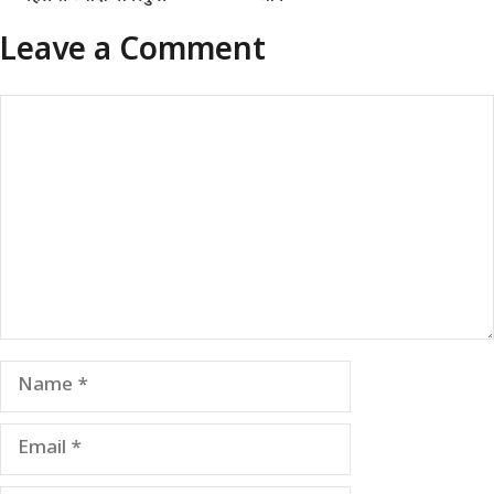
Leave a Comment
Comment
Name
Email