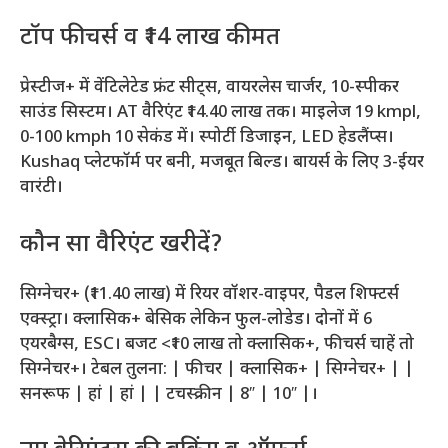
टॉप फीचर्स व ₹14 लाख कीमत
प्रेस्टीज+ में वेंटिलेटेड फ्रंट सीट्स, वायरलेस चार्जर, 10-स्पीकर
साउंड सिस्टम। AT वैरिएंट ₹14.40 लाख तक। माइलेज 19 kmpl,
0-100 kmph 10 सेकंड में। स्पोर्टी डिजाइन, LED हेडलैंप्स।
Kushaq प्लेटफॉर्म पर बनी, मजबूत बिल्ड। बायर्स के लिए 3-ईयर
वारंटी।​
कौन सा वैरिएंट खरीदें?
सिग्नेचर+ (₹11.40 लाख) में रियर वॉशर-वाइपर, पैडल शिफ्टर्स
एक्स्ट्रा। क्लासिक+ बेसिक लेकिन फुल-लोडेड। दोनों में 6
एयरबैग्स, ESC। बजट <₹10 लाख तो क्लासिक+, फीचर्स चाहें तो
सिग्नेचर+। टेबल तुलना: | फीचर | क्लासिक+ | सिग्नेचर+ | |
सनरूफ | हां | हां | | टचस्क्रीन | 8″ | 10″ |।