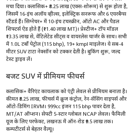
मचा दिया। क्लासिक+ ₹8.25 लाख (एक्स-शोरूम) से शुरू होता है,
जिसमें 16-इंच अलॉय व्हील्स, इलेक्ट्रिक सनरूफ और 6 एयरबैग्स
स्टैंडर्ड हैं। सिग्नेचर+ में 10-इंच टचस्क्रीन, ऑटो AC और पैडल
शिफ्टर्स ऐड होते हैं (₹11.40 लाख MT)। प्रेस्टीज+ टॉप मॉडल
₹13.35 लाख से, वेंटिलेटेड सीट्स व वायरलेस चार्जर के साथ। सभी
में 1.0L टर्बो पेट्रोल (115 bhp), 19+ kmpl माइलेज। ये सब-4
मीटर SUV टाटा नेक्सॉन को टक्कर देती है। बुकिंग शुरू, जल्द
टेस्ट ड्राइव लें।​
बजट SUV में प्रीमियम फीचर्स
क्लासिक+ वैरिएंट कायलाक को एंट्री लेवल से प्रीमियम बनाता है।
कीमत ₹8.25 लाख, फीचर्स में क्रूज कंट्रोल, रेन-सेंसिंग वाइपर्स और
ऑटो-डिमिंग IRVM। 999cc इंजन 115 bhp पावर देता है,
MT/AT ऑप्शन। सेफ्टी 5-स्टार ग्लोबल NCAP लेवल। फैमिली
यूज के लिए परफेक्ट, लखनऊ में ऑन-रोड ₹9.5 लाख तक।
कम्पटीटर्स से बेहतर वैल्यू।​