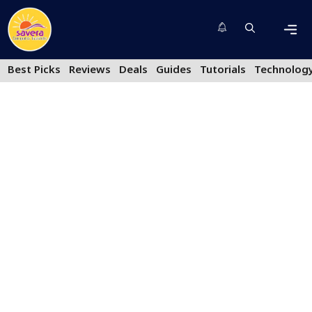
Skip
to
content
Men
Best Picks
Reviews
Deals
Guides
Tutorials
Technolog