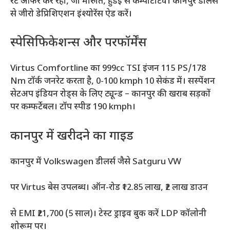
रेट ऑफर कर रही, जो मारुति, हुंडई से कम्पेटिटिव। कानपुर डीलर्स
से जीरो डेप्रिशिएशन इंश्योरेंस ऐड करें।
स्पेसिफिकेशन्स और परफॉर्मेंस
Virtus Comfortline का 999cc TSI इंजन 115 PS/178
Nm टॉर्क जनरेट करता है, 0-100 kmph 10 सेकंड में। सस्पेंशन
सेटअप इंडियन रोड्स के लिए ट्यून्ड – कानपुर की खराब सड़कों
पर कम्फर्टेबल। टॉप स्पीड 190 kmph।
कानपुर में खरीदने का गाइड
कानपुर में Volkswagen डीलर्स जैसे Satguru VW
पर Virtus बेस उपलब्ध। ऑन-रोड ₹12.85 लाख, ₹2 लाख डाउन
से EMI ₹21,700 (5 साल)। टेस्ट ड्राइव बुक करें LDP कॉलोनी
शोरूम पर।