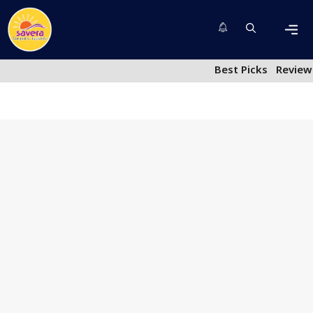
Skip
to
content
Men
Best Picks
Review