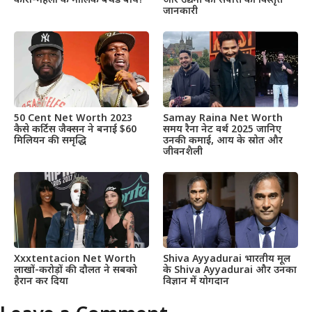
और उद्यमी की संपत्ति की विस्तृत
कारों-महलों के मालिक बर्थडे बॉय!
जानकारी
50 Cent Net Worth 2023
Samay Raina Net Worth
कैसे कर्टिस जैक्सन ने बनाई $60
समय रैना नेट वर्थ 2025 जानिए
मिलियन की समृद्धि
उनकी कमाई, आय के स्रोत और
जीवनशैली
Xxxtentacion Net Worth
Shiva Ayyadurai भारतीय मूल
लाखों-करोड़ों की दौलत ने सबको
के Shiva Ayyadurai और उनका
हैरान कर दिया
विज्ञान में योगदान