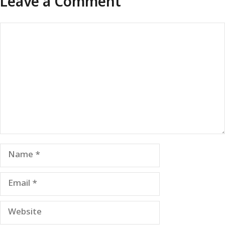
Leave a Comment
Comment
Name
Email
Website