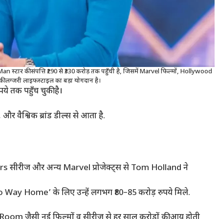
स्टार की संपत्ति ₹290 से ₹330 करोड़ तक पहुँची है, जिसमें Marvel फिल्मों, Hollywood
 उनकी लग्जरी लाइफस्टाइल का बड़ा योगदान है।
 तक पहुँच चुकी है।
 और वैश्विक ब्रांड डील्स से आता है.
सीरीज और अन्य Marvel प्रोजेक्ट्स से Tom Holland ने
 ‘No Way Home’ के लिए उन्हें लगभग ₹80–85 करोड़ रुपये मिले.
m जैसी नई फिल्मों व सीरीज़ से हर साल करोड़ों की आय होती