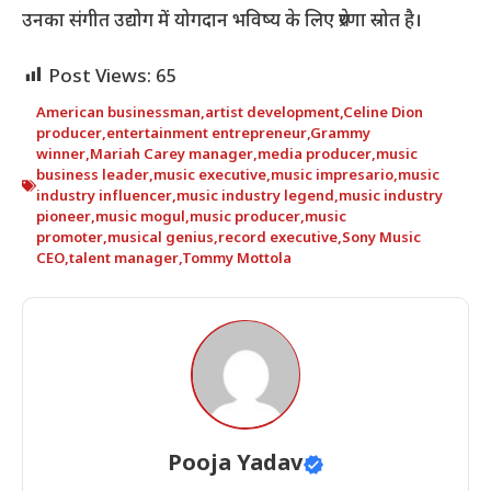
उनका संगीत उद्योग में योगदान भविष्य के लिए प्रेरणा स्रोत है।
Post Views:
65
American businessman
,
artist development
,
Celine Dion
producer
,
entertainment entrepreneur
,
Grammy
winner
,
Mariah Carey manager
,
media producer
,
music
business leader
,
music executive
,
music impresario
,
music
industry influencer
,
music industry legend
,
music industry
pioneer
,
music mogul
,
music producer
,
music
promoter
,
musical genius
,
record executive
,
Sony Music
CEO
,
talent manager
,
Tommy Mottola
Pooja Yadav