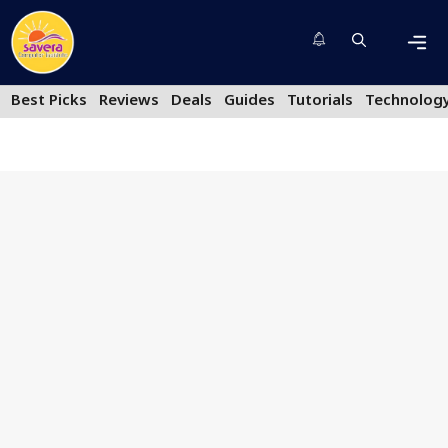
Skip
to
content
Men
Best Picks
Reviews
Deals
Guides
Tutorials
Technolog