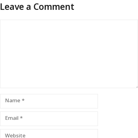
Leave a Comment
Comment
Name
Email
Website