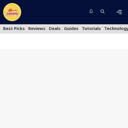
Skip
to
content
Men
Best Picks
Reviews
Deals
Guides
Tutorials
Technolog