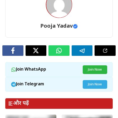
Pooja Yadav
Join WhatsApp
Join Now
Join Telegram
Join Now
और पढ़ें