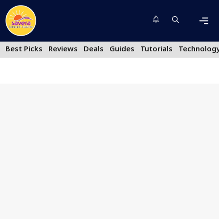
Skip
to
content
Men
Best Picks
Reviews
Deals
Guides
Tutorials
Technolog