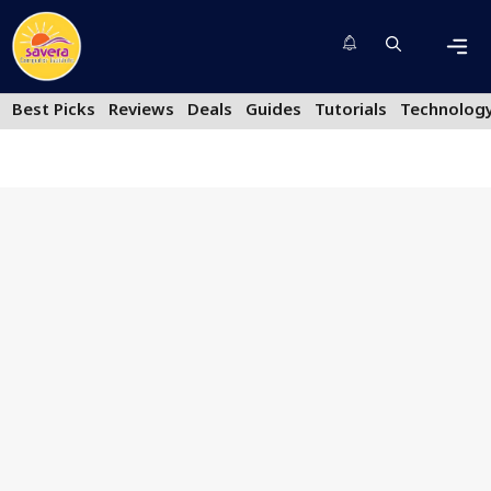
Skip
to
content
Men
Best Picks
Reviews
Deals
Guides
Tutorials
Technolog