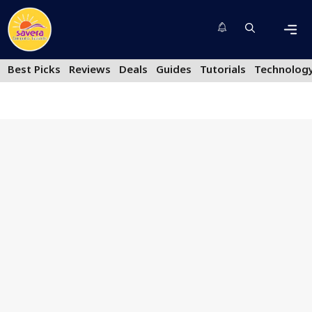
Skip
to
content
Men
Best Picks
Reviews
Deals
Guides
Tutorials
Technolog