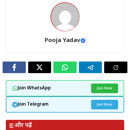
Pooja Yadav
Join WhatsApp
Join Now
Join Telegram
Join Now
और पढ़ें