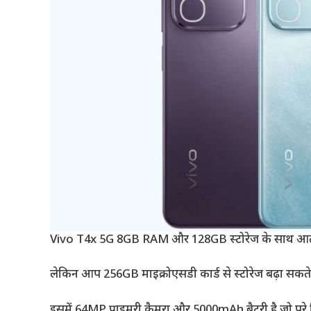
Vivo T4x 5G 8GB RAM और 128GB स्टोरेज के साथ आता
लेकिन आप 256GB माइक्रोएसडी कार्ड से स्टोरेज बढ़ा सकते ह
इसमें 64MP प्राइमरी कैमरा और 5000mAh बैटरी है जो पूरे 