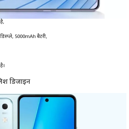
ै,
स्प्ले, 5000mAh बैटरी,
है।
लिश डिजाइन