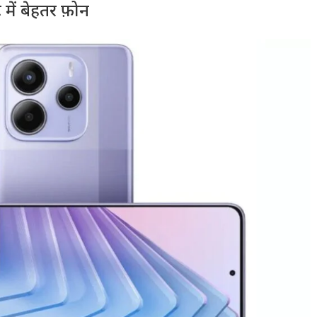
ं बेहतर फ़ोन