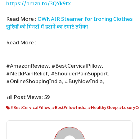
https://amzn.to/3QYk9tx
Read More :
OWNAIR Steamer for Ironing Clothes
झुर्रियों को मिनटों में हटाने का स्मार्ट तरीका
Read More :
#AmazonReview, #BestCervicalPillow,
#NeckPainRelief, #ShoulderPainSupport,
#OnlineShoppingIndia, #BuyNowIndia,
Post Views:
59
#BestCervicalPillow
,
#BestPillowIndia
,
#HealthySleep
,
#LuxuryCe