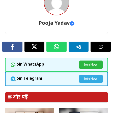
Pooja Yadav
Join WhatsApp
Join Now
Join Telegram
Join Now
और पढ़ें