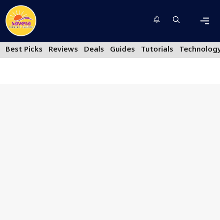
Skip
to
content
Men
Best Picks
Reviews
Deals
Guides
Tutorials
Technolog