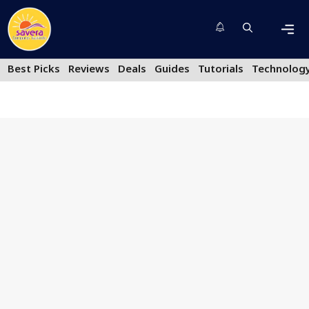
Skip
to
content
Men
Best Picks
Reviews
Deals
Guides
Tutorials
Technolog