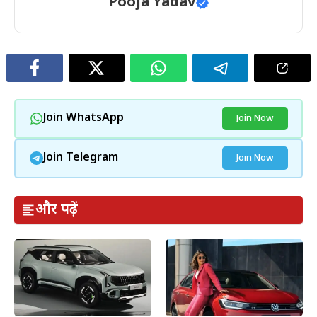
Pooja Yadav
Join WhatsApp
Join Now
Join Telegram
Join Now
और पढ़ें