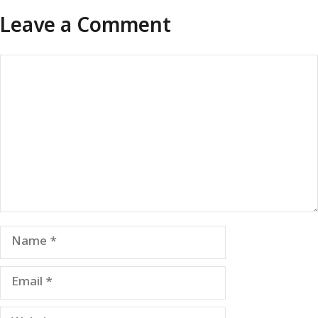
Leave a Comment
Comment
Name
Email
Website