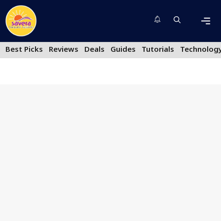
Skip
to
content
Men
Best Picks
Reviews
Deals
Guides
Tutorials
Technolog