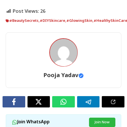
Post Views:
26
#BeautySecrets
,
#DIYSkincare
,
#GlowingSkin
,
#HealthySkinCar
Pooja Yadav
Join WhatsApp
Join Now