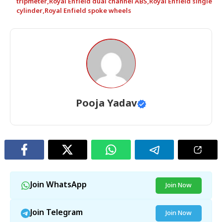
tripmeter
,
Royal Enfield dual channel ABS
,
Royal Enfield single
cylinder
,
Royal Enfield spoke wheels
Pooja Yadav
Join WhatsApp
Join Now
Join Telegram
Join Now