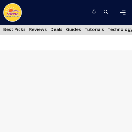
Skip
to
content
Men
Best Picks
Reviews
Deals
Guides
Tutorials
Technolog