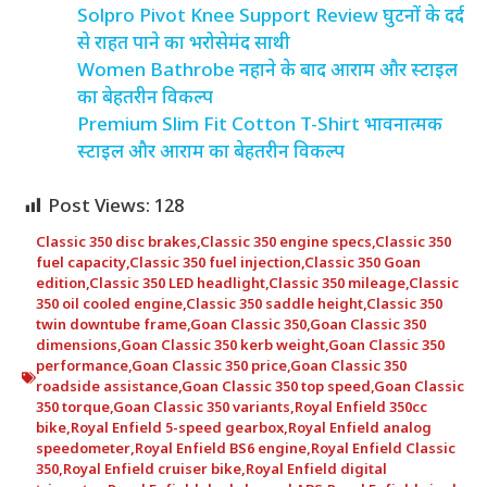
Solpro Pivot Knee Support Review घुटनों के दर्द
से राहत पाने का भरोसेमंद साथी
Women Bathrobe नहाने के बाद आराम और स्टाइल
का बेहतरीन विकल्प
Premium Slim Fit Cotton T-Shirt भावनात्मक
स्टाइल और आराम का बेहतरीन विकल्प
Post Views:
128
Classic 350 disc brakes
,
Classic 350 engine specs
,
Classic 350
fuel capacity
,
Classic 350 fuel injection
,
Classic 350 Goan
edition
,
Classic 350 LED headlight
,
Classic 350 mileage
,
Classic
350 oil cooled engine
,
Classic 350 saddle height
,
Classic 350
twin downtube frame
,
Goan Classic 350
,
Goan Classic 350
dimensions
,
Goan Classic 350 kerb weight
,
Goan Classic 350
performance
,
Goan Classic 350 price
,
Goan Classic 350
roadside assistance
,
Goan Classic 350 top speed
,
Goan Classic
350 torque
,
Goan Classic 350 variants
,
Royal Enfield 350cc
bike
,
Royal Enfield 5-speed gearbox
,
Royal Enfield analog
speedometer
,
Royal Enfield BS6 engine
,
Royal Enfield Classic
350
,
Royal Enfield cruiser bike
,
Royal Enfield digital