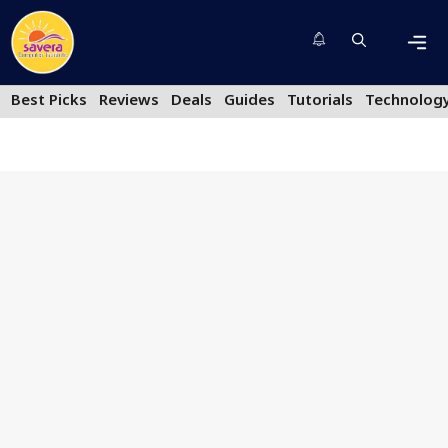
Skip
to
content
Men
Best Picks
Reviews
Deals
Guides
Tutorials
Technolog