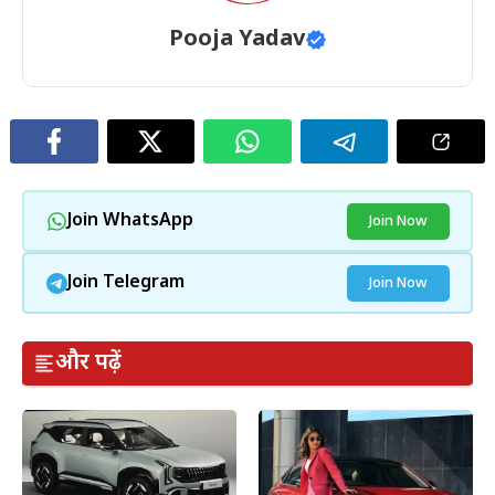
Pooja Yadav
Join WhatsApp
Join Now
Join Telegram
Join Now
और पढ़ें