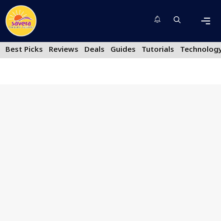
Skip
to
content
Men
Best Picks
Reviews
Deals
Guides
Tutorials
Technolog