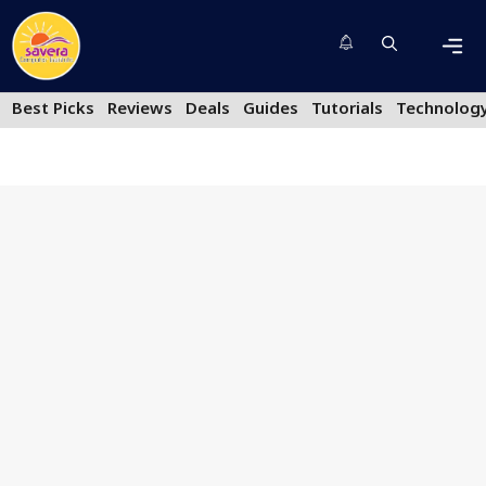
Skip
to
content
Men
Best Picks
Reviews
Deals
Guides
Tutorials
Technolog