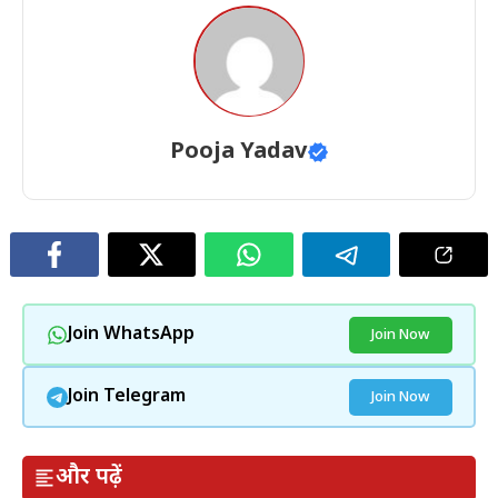
Pooja Yadav
Join WhatsApp
Join Now
Join Telegram
Join Now
और पढ़ें