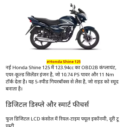
#Honda Shine 125
नई Honda Shine 125 में 123.94cc का OBD2B कंप्लायंट,
एयर-कूल्ड सिलेंडर इंजन है, जो 10.74 PS पावर और 11 Nm
टॉर्क देता है। यह 5-स्पीड गियरबॉक्स से लैस है, जो राइड को स्मूद
बनाता है।
डिजिटल डिस्प्ले और स्मार्ट फीचर्स
फुल डिजिटल LCD कंसोल में रियल-टाइम फ्यूल इकॉनमी, दूरी टू
एम्टी,