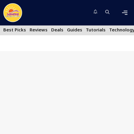
Skip
to
content
Men
Best Picks
Reviews
Deals
Guides
Tutorials
Technolog