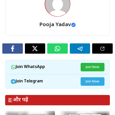
Pooja Yadav
Join WhatsApp
Join Now
Join Telegram
Join Now
और पढ़ें