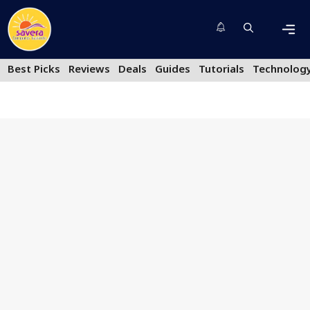
Skip
to
content
Men
Best Picks
Reviews
Deals
Guides
Tutorials
Technolog