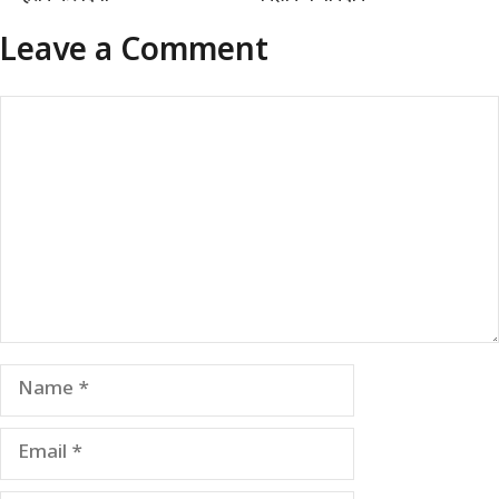
Leave a Comment
Comment
Name
Email