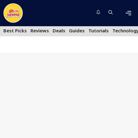
Skip
to
content
Men
Best Picks
Reviews
Deals
Guides
Tutorials
Technolog