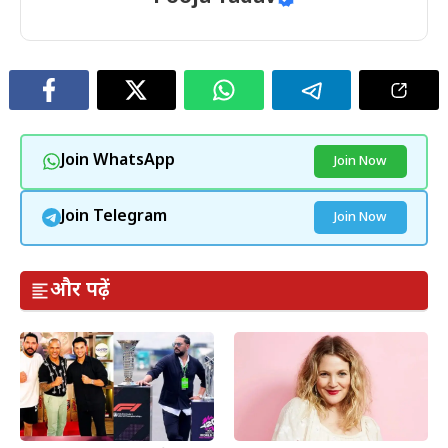
Join WhatsApp
Join Now
Join Telegram
Join Now
और पढ़ें