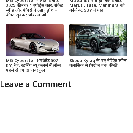
MG Cyberster ने तोड़ा रिकॉर्ड
Kia Sonet ने तोड़ा बिक्री रिकॉर्ड
2025 की नंबर 1 स्पोर्ट्स कार, रॉकेट
Maruti, Tata, Mahindra को
स्पीड और फीचर्स ने उड़ाए होश –
कॉम्पैक्ट SUV में मात
कीमत सुनकर चौंक जाओगे
MG Cyberster अपग्रेडेड 507
Skoda Kylaq के नए वेरिएंट लॉन्च
km रेंज, स्टनिंग न्यू कलर्स में लॉन्च,
क्लासिक से प्रेस्टीज तक कीमतें
पहले से ज्यादा पावरफुल
Leave a Comment
Comment