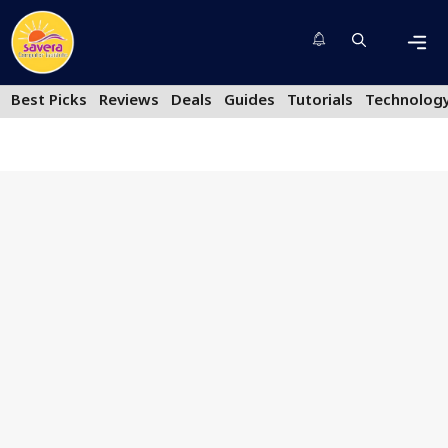
Skip
to
content
Men
Best Picks
Reviews
Deals
Guides
Tutorials
Technolog