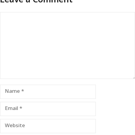
Leave a Comment
Comment
Name
Email
Website