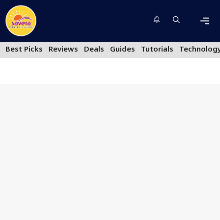
Skip
to
content
Men
Best Picks
Reviews
Deals
Guides
Tutorials
Technolog