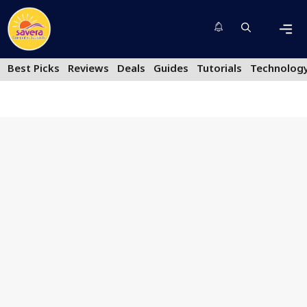
Skip
to
content
Men
Best Picks
Reviews
Deals
Guides
Tutorials
Technolog