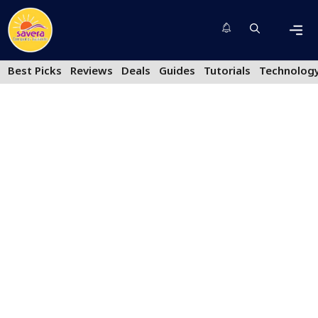
Skip
to
content
Men
Best Picks
Reviews
Deals
Guides
Tutorials
Technolog