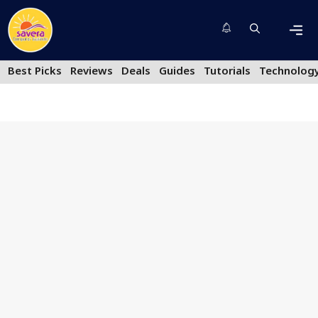
Skip
to
content
Men
Best Picks
Reviews
Deals
Guides
Tutorials
Technolog