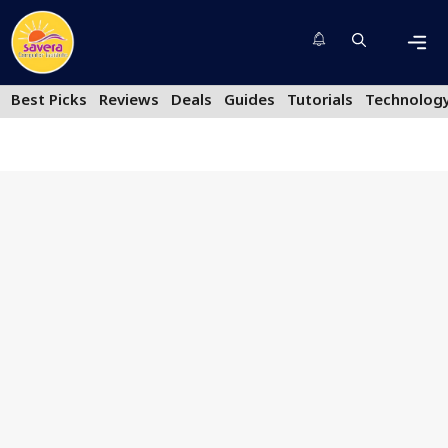
Skip
to
content
Men
Best Picks
Reviews
Deals
Guides
Tutorials
Technolog