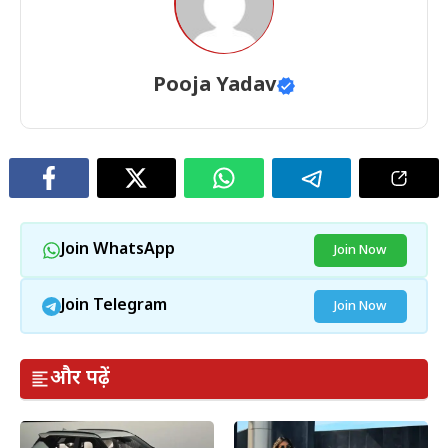
Pooja Yadav
Join WhatsApp
Join Now
Join Telegram
Join Now
और पढ़ें