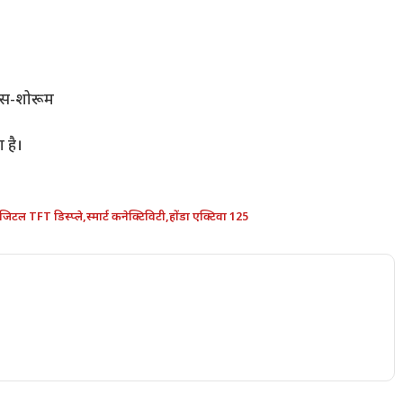
क्स-शोरूम
 है।
जिटल TFT डिस्प्ले
,
स्मार्ट कनेक्टिविटी
,
होंडा एक्टिवा 125