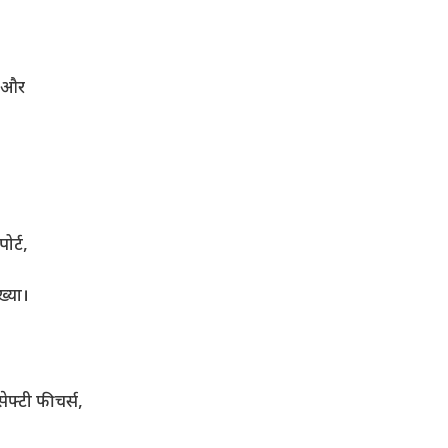
ग और
।
ोर्ट,
ख्या।
सेफ्टी फीचर्स,