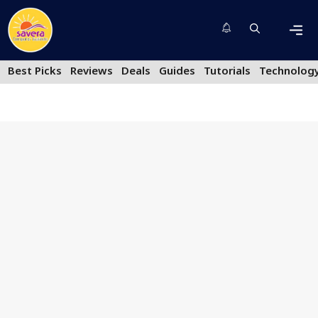
Skip
to
content
Men
Best Picks
Reviews
Deals
Guides
Tutorials
Technolog