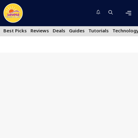
Skip
to
content
Men
Best Picks
Reviews
Deals
Guides
Tutorials
Technolog