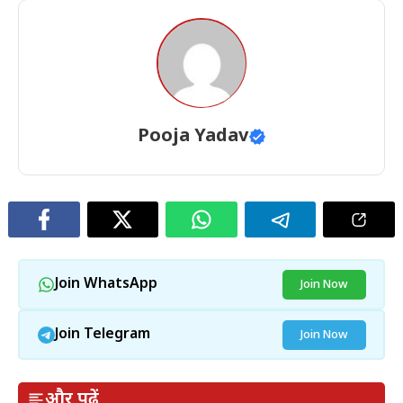
Pooja Yadav
Join WhatsApp
Join Now
Join Telegram
Join Now
और पढ़ें