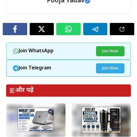
Pooja Yadav
Join WhatsApp
Join Now
Join Telegram
Join Now
और पढ़ें