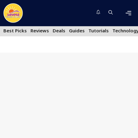
Skip
to
content
Men
Best Picks
Reviews
Deals
Guides
Tutorials
Technolog