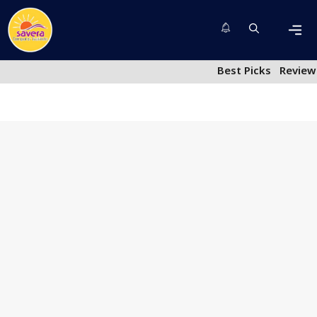
Skip
to
content
Men
Best Picks
Review