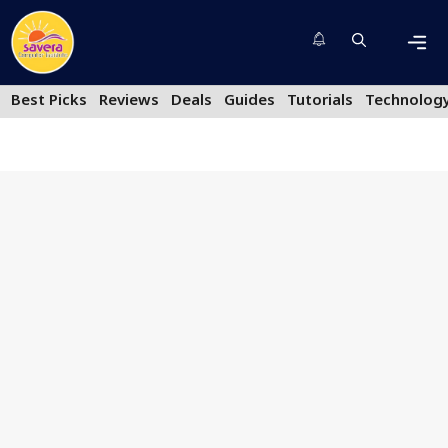
Skip
to
content
Men
Best Picks
Reviews
Deals
Guides
Tutorials
Technolog