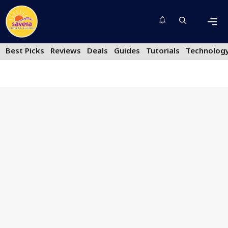
Skip
to
content
Men
Best Picks
Reviews
Deals
Guides
Tutorials
Technolog