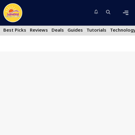
Skip
to
content
Men
Best Picks
Reviews
Deals
Guides
Tutorials
Technolog