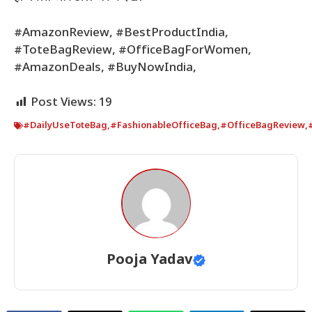
#AmazonReview, #BestProductIndia,
#ToteBagReview, #OfficeBagForWomen,
#AmazonDeals, #BuyNowIndia,
Post Views:
19
#DailyUseToteBag
,
#FashionableOfficeBag
,
#OfficeBagReview
,
Pooja Yadav